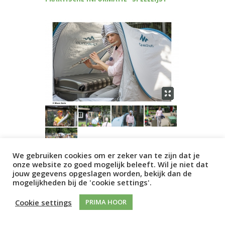
We gebruiken cookies om er zeker van te zijn dat je
onze website zo goed mogelijk beleeft. Wil je niet dat
TEAM
jouw gegevens opgeslagen worden, bekijk dan de
mogelijkheden bij de 'cookie settings'.
Herrie in de tent
wordt gespeeld door
Cookie settings
twee duo’s die afzonderlijk van elkaar
PRIMA HOOR
dezelfde voorstelling op verschillende
locaties kunnen spelen. De duo’s bestaan