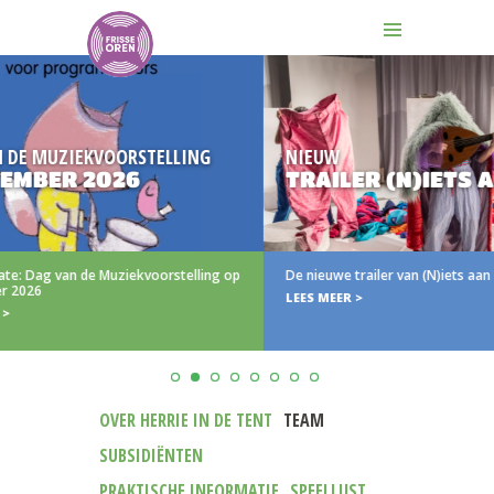
EKVOORSTELLING
NIEUW
 2026
TRAILER (N)IETS AAN
 de Muziekvoorstelling op
De nieuwe trailer van (N)iets aan
LEES MEER >
OVER HERRIE IN DE TENT
TEAM
SUBSIDIËNTEN
PRAKTISCHE INFORMATIE
SPEELLIJST