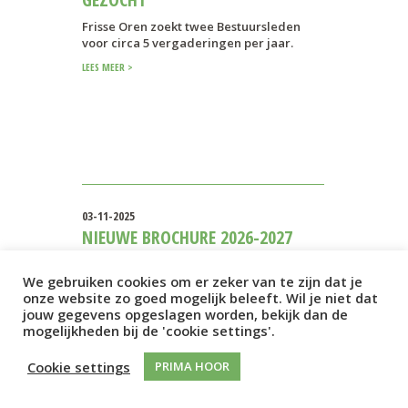
Frisse Oren zoekt twee Bestuursleden
voor circa 5 vergaderingen per jaar.
LEES MEER >
03-11-2025
NIEUWE BROCHURE 2026-2027
Verse muziek voor het jongste publiek
We gebruiken cookies om er zeker van te zijn dat je
Voor u ligt de brochure met het aanbod
onze website zo goed mogelijk beleeft. Wil je niet dat
van Frisse Oren voor 2026-2027.
jouw gegevens opgeslagen worden, bekijk dan de
Download…
mogelijkheden bij de 'cookie settings'.
LEES MEER >
Cookie settings
PRIMA HOOR