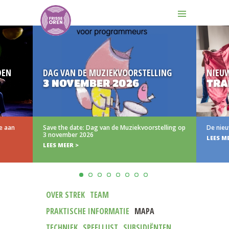
DEN
DAG VAN DE MUZIEKVOORSTELLING
NIEU
3 NOVEMBER 2026
TRA
e aan
Save the date: Dag van de Muziekvoorstelling op
De nieu
3 november 2026
LEES M
LEES MEER >
OVER STREK
TEAM
PRAKTISCHE INFORMATIE
MAPA
TECHNIEK
SPEELLIJST
SUBSIDIËNTEN