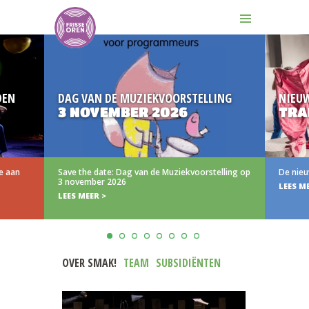
N
DAG VAN DE MUZIEKVOORSTELLING
NIEUW
3 NOVEMBER 2026
TRAIL
aan
Save the date: Dag van de Muziekvoorstelling op
De nieuwe 
3 november 2026
LEES MEER
LEES MEER >
OVER SMAK!
TEAM
SUBSIDIËNTEN