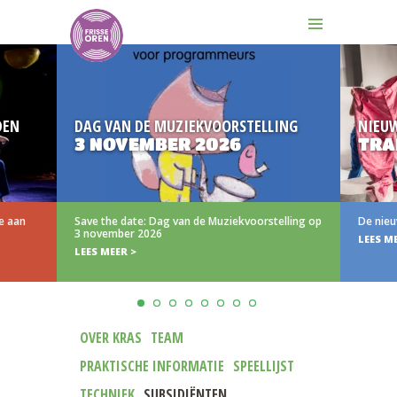
DEN
DAG VAN DE MUZIEKVOORSTELLING
NIEU
3 NOVEMBER 2026
TRA
e aan
Save the date: Dag van de Muziekvoorstelling op
De nieu
3 november 2026
LEES M
LEES MEER >
OVER KRAS
TEAM
PRAKTISCHE INFORMATIE
SPEELLIJST
TECHNIEK
SUBSIDIËNTEN