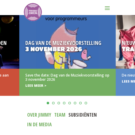
DAG VAN DE MUZIEKVOORSTELLING
NIEUW
3 NOVEMBER 2026
TRAIL
an
Save the date: Dag van de Muziekvoorstelling op
De nieuwe t
3 november 2026
LEES MEER 
LEES MEER >
OVER JIMMY
TEAM
SUBSIDIËNTEN
IN DE MEDIA