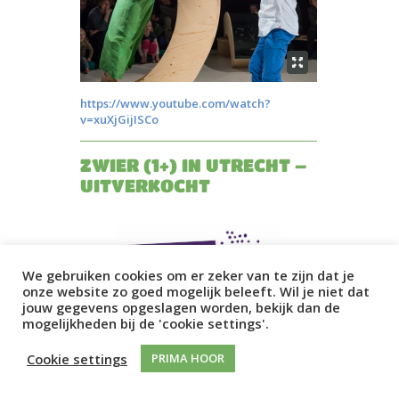
https://www.youtube.com/watch?
v=xuXjGijISCo
ZWIER (1+) IN UTRECHT –
UITVERKOCHT
We gebruiken cookies om er zeker van te zijn dat je
onze website zo goed mogelijk beleeft. Wil je niet dat
jouw gegevens opgeslagen worden, bekijk dan de
mogelijkheden bij de 'cookie settings'.
www.kindermuziekweek.nl/
Cookie settings
PRIMA HOOR
De Nederlandse muzieksector bundelt
haar krachten om een gezamenlijke
droom te realiseren: een landelijke,