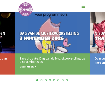
DEN
DAG VAN DE MUZIEKVOORSTELLING
NIEU
3 NOVEMBER 2026
TRA
e aan
Save the date: Dag van de Muziekvoorstelling op
De nieu
3 november 2026
LEES M
LEES MEER >