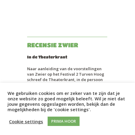
RECENSIE ZWIER
In de Theaterkrant
Naar aanleiding van de voorstellingen
van Zwier op het Festival 2 Turven Hoog
schreef de Theaterkrant, in de persoon
van Jan Barend van Barneveld, een mooie
recensie. U leest hem
hier
.
We gebruiken cookies om er zeker van te zijn dat je
onze website zo goed mogelijk beleeft. Wil je niet dat
Een paar quotes:
jouw gegevens opgeslagen worden, bekijk dan de
mogelijkheden bij de 'cookie settings'.
“Dit is het Wervelwind Ensemble. Vijf
muzikanten die dit keer
muziektheater maken voor de
Cookie settings
PRIMA HOOR
allerkleinsten. In de nieuwste
voorstelling Zwier, een kleinschalige