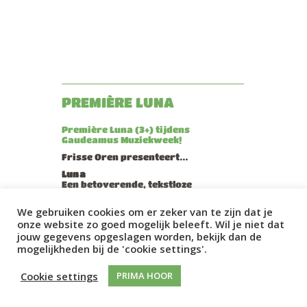
PREMIÈRE LUNA
Première Luna (3+) tijdens
Gaudeamus Muziekweek!
Frisse Oren presenteert…
Luna
Een betoverende, tekstloze
percussievoorstelling voor 3+
We gebruiken cookies om er zeker van te zijn dat je
Frisse Oren gaat naar de maan!
onze website zo goed mogelijk beleeft. Wil je niet dat
Percussioniste Yung-Tuan Ku presenteert
jouw gegevens opgeslagen worden, bekijk dan de
dit najaar de wel heel bijzondere solo-
mogelijkheden bij de 'cookie settings'.
voorstelling: Luna. Deze betoverende
expeditie naar de maan gaat in première
Cookie settings
PRIMA HOOR
op zondag 11 september om 12.00 uur, als
onderdeel van de
Gaudeamus