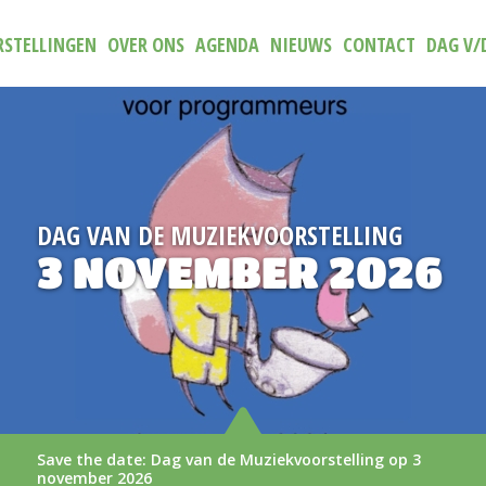
STELLINGEN
OVER ONS
AGENDA
NIEUWS
CONTACT
DAG V/
TELLING
NIEUW
 2026
TRAILER (N
AAN
rstelling op 3
De nieuwe trailer van (N)iets aa
LEES MEER >