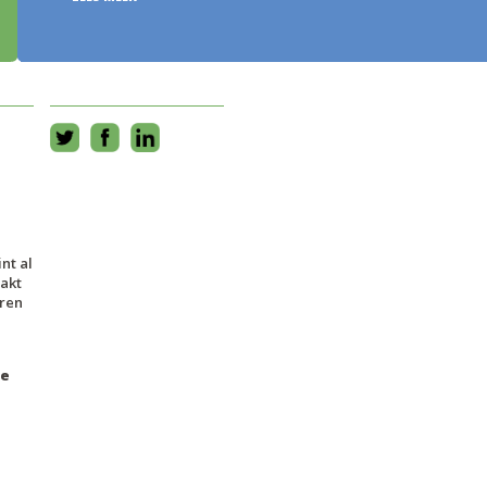
LEES MEER >
nt al
aakt
eren
te