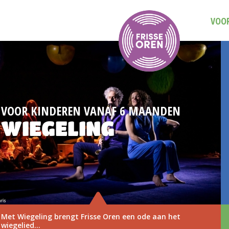
VOOR
OOR KINDEREN VANAF 6 MAANDEN
WIEGELING
t Wiegeling brengt Frisse Oren een ode aan het
gelied...