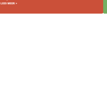
S MEER >