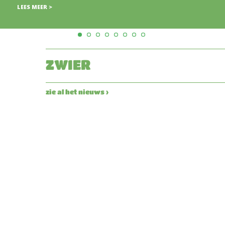
LEES MEER >
ZWIER
zie al het nieuws ›