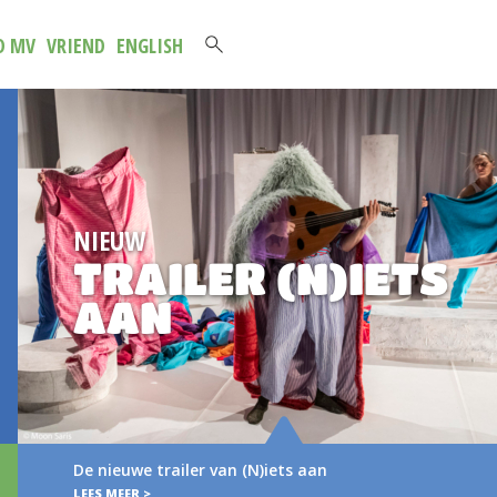
D MV
VRIEND
ENGLISH
NIEUW
TRAILER (N)IETS
AAN
De nieuwe trailer van (N)iets aan
LEES MEER >