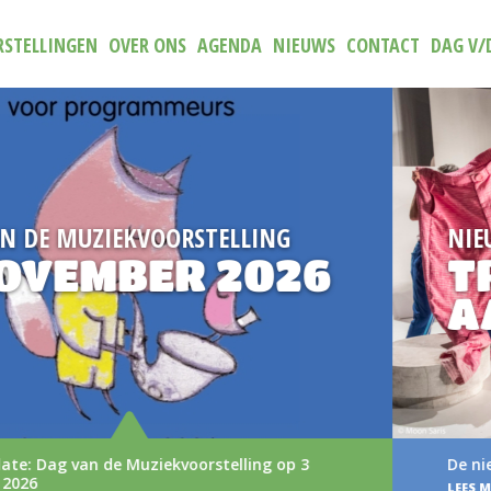
STELLINGEN
OVER ONS
AGENDA
NIEUWS
CONTACT
DAG V/
NIEUW
TRAILER (N)IETS
AAN
De nieuwe trailer van (N)iets aan
LEES MEER >