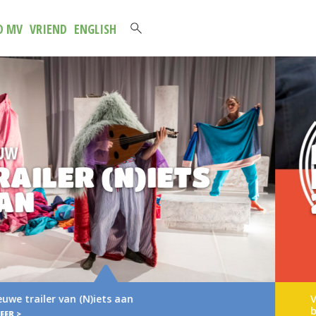
D MV
VRIEND
ENGLISH
NIEUWE
BROCHURE 202
2027
Verse muziek voor het jongste publiek Voor u l
brochure met het aanbod van…