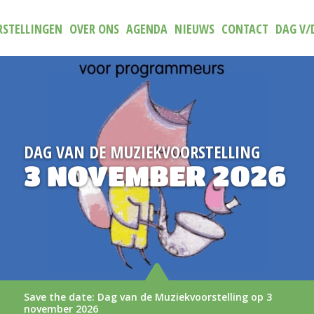
STELLINGEN
OVER ONS
AGENDA
NIEUWS
CONTACT
DAG V/
ORSTELLING
NIEUW
ER 2026
TRAILER 
AAN
kvoorstelling op 3
De nieuwe trailer van (N)ie
LEES MEER >