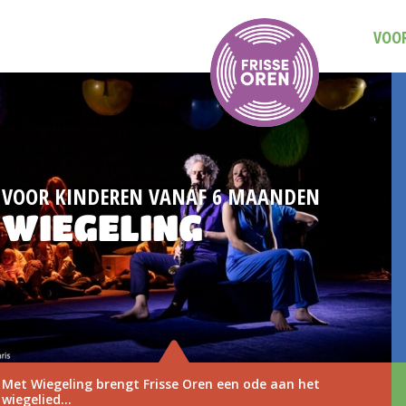
VOOR
 MAANDEN
DAG VAN DE MUZIEKVO
3 NOVEMB
n ode aan het
Save the date: Dag van de Muzie
november 2026