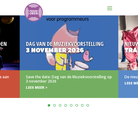
DEN
DAG VAN DE MUZIEKVOORSTELLING
NIEU
3 NOVEMBER 2026
TRA
e aan
Save the date: Dag van de Muziekvoorstelling op
De nieu
3 november 2026
LEES M
LEES MEER >