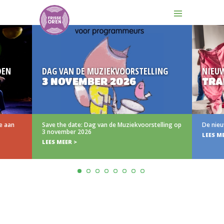
DEN
DAG VAN DE MUZIEKVOORSTELLING
NIEU
3 NOVEMBER 2026
TRA
e aan
Save the date: Dag van de Muziekvoorstelling op
De nieu
3 november 2026
LEES M
LEES MEER >