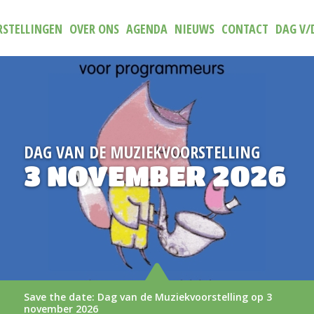
STELLINGEN
OVER ONS
AGENDA
NIEUWS
CONTACT
DAG V/
ORSTELLING
NIEUW
ER 2026
TRAILER 
AAN
kvoorstelling op 3
De nieuwe trailer van (N)ie
LEES MEER >