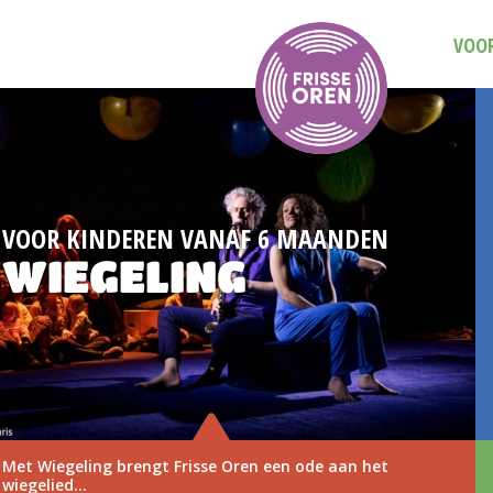
VOOR
 MAANDEN
DAG VAN DE MUZIEKVO
3 NOVEMB
n ode aan het
Save the date: Dag van de Muzie
november 2026