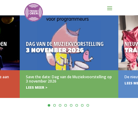
DEN
DAG VAN DE MUZIEKVOORSTELLING
NIEU
3 NOVEMBER 2026
TRA
e aan
Save the date: Dag van de Muziekvoorstelling op
De nieu
3 november 2026
LEES M
LEES MEER >