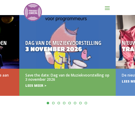
DEN
DAG VAN DE MUZIEKVOORSTELLING
NIEU
3 NOVEMBER 2026
TRA
e aan
Save the date: Dag van de Muziekvoorstelling op
De nieu
3 november 2026
LEES M
LEES MEER >