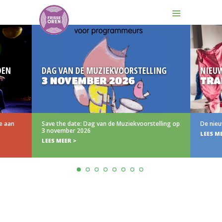
DEN
DAG VAN DE MUZIEKVOORSTELLING
NIEU
3 NOVEMBER 2026
TRA
e aan
Save the date: Dag van de Muziekvoorstelling op
De nieu
3 november 2026
LEES M
LEES MEER >