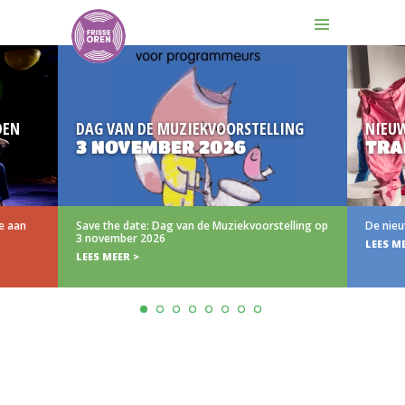
DEN
DAG VAN DE MUZIEKVOORSTELLING
NIEU
3 NOVEMBER 2026
TRA
e aan
Save the date: Dag van de Muziekvoorstelling op
De nieu
3 november 2026
LEES M
LEES MEER >