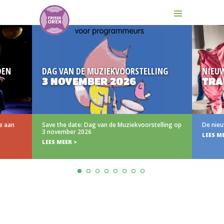
DEN
DAG VAN DE MUZIEKVOORSTELLING
NIEU
3 NOVEMBER 2026
TRA
e aan
Save the date: Dag van de Muziekvoorstelling op
De nieu
3 november 2026
LEES M
LEES MEER >