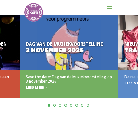
DEN
DAG VAN DE MUZIEKVOORSTELLING
NIEU
3 NOVEMBER 2026
TRA
e aan
Save the date: Dag van de Muziekvoorstelling op
De nieu
3 november 2026
LEES M
LEES MEER >