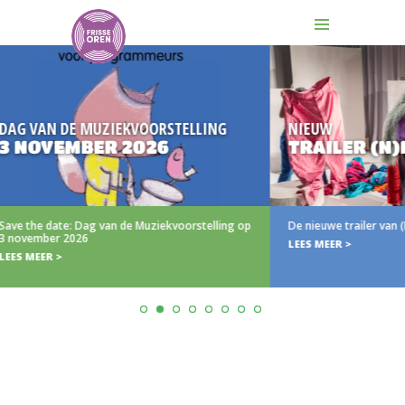
DE MUZIEKVOORSTELLING
NIEUW
EMBER 2026
TRAILER (N)IETS A
e: Dag van de Muziekvoorstelling op
De nieuwe trailer van (N)iets aan
2026
LEES MEER >