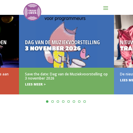
DEN
DAG VAN DE MUZIEKVOORSTELLING
NIEU
3 NOVEMBER 2026
TRA
e aan
Save the date: Dag van de Muziekvoorstelling op
De nieu
3 november 2026
LEES M
LEES MEER >