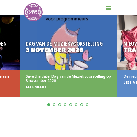
EN
DAG VAN DE MUZIEKVOORSTELLING
NIEUW
3 NOVEMBER 2026
TRAI
 aan
Save the date: Dag van de Muziekvoorstelling op
De nieuwe
3 november 2026
LEES MEE
LEES MEER >