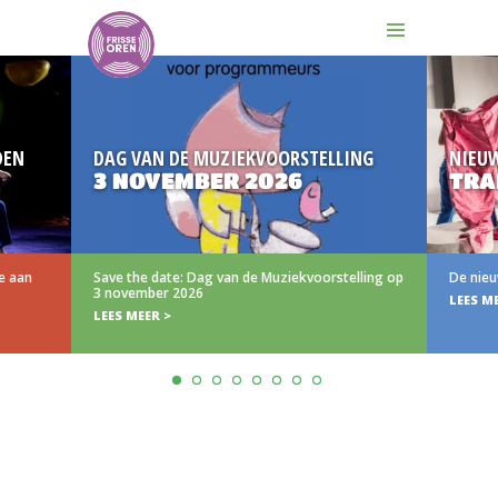
DEN
DAG VAN DE MUZIEKVOORSTELLING
NIEU
3 NOVEMBER 2026
TRA
e aan
Save the date: Dag van de Muziekvoorstelling op
De nieu
3 november 2026
LEES M
LEES MEER >