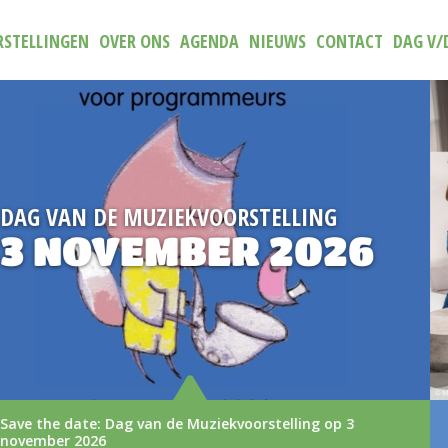
STELLINGEN
OVER ONS
AGENDA
NIEUWS
CONTACT
DAG V/
NIEUW
6
TRAILER (N)IET
AAN
De nieuwe trailer van (N)iets aan
LEES MEER >