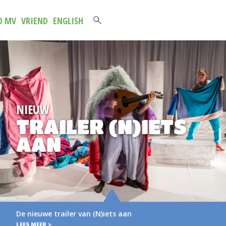
D MV
VRIEND
ENGLISH
NIEUWE
S
BROCHURE 20
2027
Verse muziek voor het jongste publiek Voor
brochure met het aanbod van…