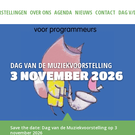
STELLINGEN
OVER ONS
AGENDA
NIEUWS
CONTACT
DAG V/
TELLING
NIEUW
 2026
TRAILER (N
AAN
rstelling op 3
De nieuwe trailer van (N)iets aa
LEES MEER >