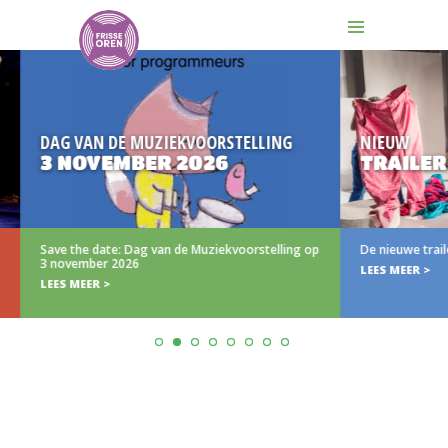
 VAN DE MUZIEKVOORSTELLING
NIEUW
NOVEMBER 2026
TRAILER (N)IE
the date: Dag van de Muziekvoorstelling op
De nieuwe trailer van (N)iet
vember 2026
LEES MEER >
 MEER >