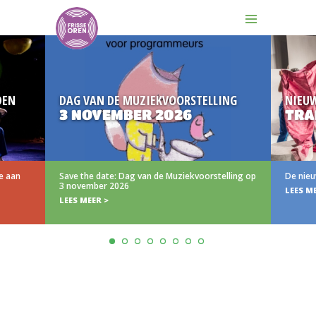
DEN
DAG VAN DE MUZIEKVOORSTELLING
NIEU
3 NOVEMBER 2026
TRA
e aan
Save the date: Dag van de Muziekvoorstelling op
De nieu
3 november 2026
LEES M
LEES MEER >