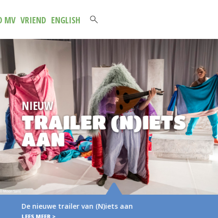
D MV
VRIEND
ENGLISH
NIEUWE
S
BROCHURE 20
2027
Verse muziek voor het jongste publiek Vo
brochure met het aanbod van…