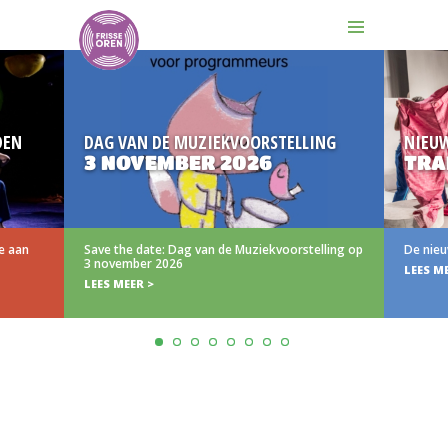
DEN
DAG VAN DE MUZIEKVOORSTELLING
NIEU
3 NOVEMBER 2026
TRA
e aan
Save the date: Dag van de Muziekvoorstelling op
De nieu
3 november 2026
LEES M
LEES MEER >