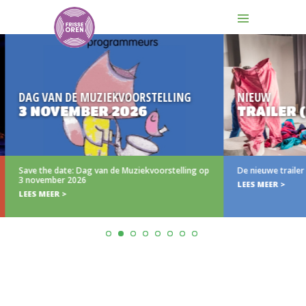
AN DE MUZIEKVOORSTELLING
NIEUW
OVEMBER 2026
TRAILER (N)IETS
e date: Dag van de Muziekvoorstelling op
De nieuwe trailer van (N)iets 
ber 2026
LEES MEER >
ER >