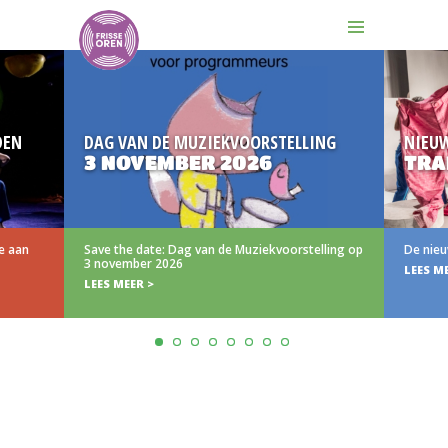
DEN
DAG VAN DE MUZIEKVOORSTELLING
NIEU
3 NOVEMBER 2026
TRA
e aan
Save the date: Dag van de Muziekvoorstelling op
De nieu
3 november 2026
LEES M
LEES MEER >