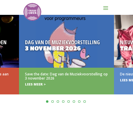
DEN
DAG VAN DE MUZIEKVOORSTELLING
NIEU
3 NOVEMBER 2026
TRAI
e aan
Save the date: Dag van de Muziekvoorstelling op
De nieuw
3 november 2026
LEES ME
LEES MEER >