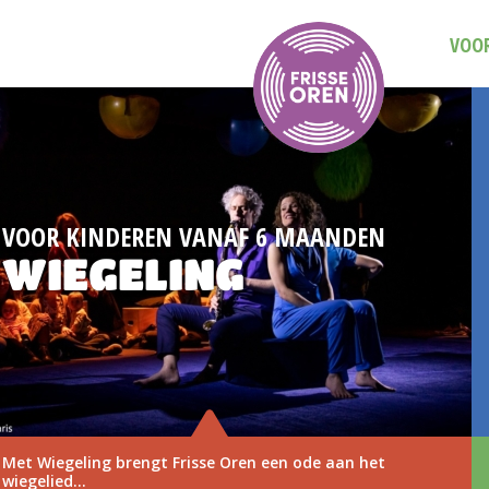
VOOR
AF 6 MAANDEN
DAG VAN DE MUZI
G
3 NOVEM
ren een ode aan het
Save the date: Dag van de
november 2026