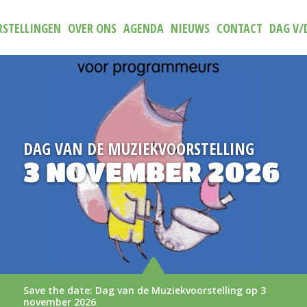
STELLINGEN
OVER ONS
AGENDA
NIEUWS
CONTACT
DAG V/
EKVOORSTELLING
NIEUW
BER 2026
TRAILE
AAN
 Muziekvoorstelling op 3
De nieuwe trailer van
LEES MEER >