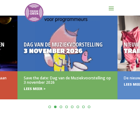
DAG VAN DE MUZIEKVOORSTELLING
NIEUW
3 NOVEMBER 2026
TRAILER
Save the date: Dag van de Muziekvoorstelling op
De nieuwe trail
3 november 2026
LEES MEER >
LEES MEER >