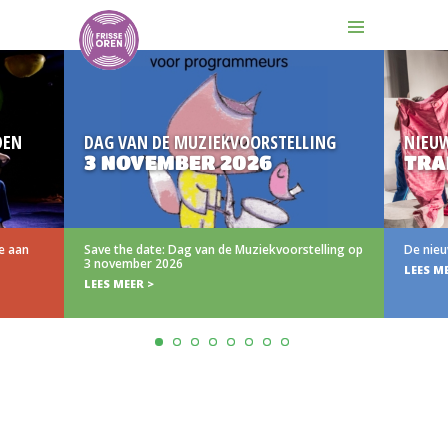
DEN
DAG VAN DE MUZIEKVOORSTELLING
NIEU
3 NOVEMBER 2026
TRAI
e aan
Save the date: Dag van de Muziekvoorstelling op
De nieuw
3 november 2026
LEES ME
LEES MEER >