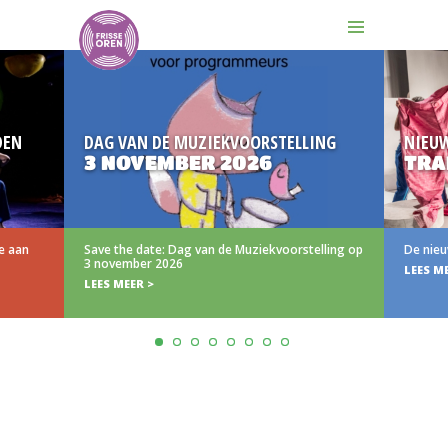
DEN
DAG VAN DE MUZIEKVOORSTELLING
NIEU
3 NOVEMBER 2026
TRA
e aan
Save the date: Dag van de Muziekvoorstelling op
De nieu
3 november 2026
LEES M
LEES MEER >