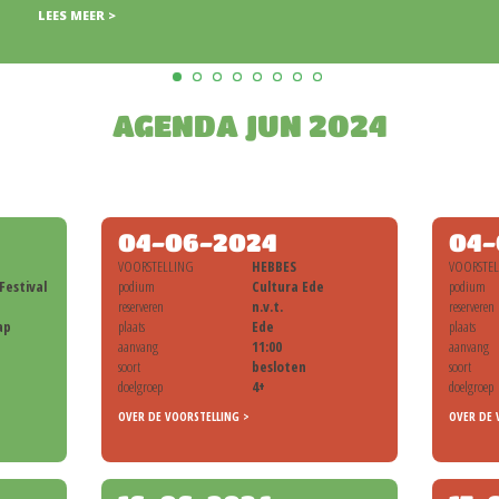
AGENDA JUN 2024
04-06-2024
04-
VOORSTELLING
HEBBES
VOORSTE
Festival
podium
Cultura Ede
podium
reserveren
n.v.t.
reserveren
ap
plaats
Ede
plaats
aanvang
11:00
aanvang
soort
besloten
soort
doelgroep
4+
doelgroep
OVER DE VOORSTELLING >
OVER DE 