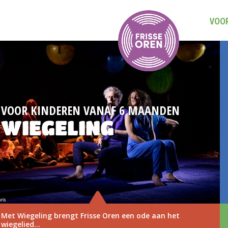
VOOR
MAANDEN
DAG VAN DE MUZIEKVOO
3 NOVEMBE
ode aan het
Save the date: Dag van de Muziekv
november 2026