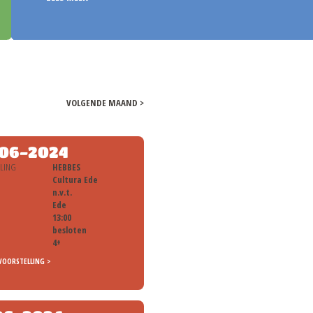
LEES MEER >
VOLGENDE MAAND >
06-2024
LLING
HEBBES
Cultura Ede
n.v.t.
Ede
13:00
besloten
4+
VOORSTELLING >