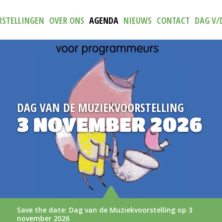
STELLINGEN
OVER ONS
AGENDA
NIEUWS
CONTACT
DAG V/
RSTELLING
NIEUW
R 2026
TRAILER (
AAN
oorstelling op 3
De nieuwe trailer van (N)iets 
LEES MEER >