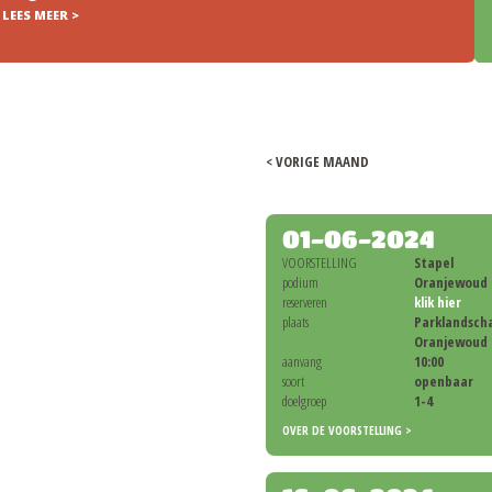
LEES MEER >
< VORIGE MAAND
01-06-2024
VOORSTELLING
Stapel
podium
Oranjewoud 
reserveren
klik hier
plaats
Parklandsch
Oranjewoud
aanvang
10:00
soort
openbaar
doelgroep
1-4
OVER DE VOORSTELLING >