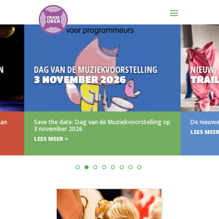
AG VAN DE MUZIEKVOORSTELLING
NIEUW
 NOVEMBER 2026
TRAILER (N)I
ve the date: Dag van de Muziekvoorstelling op
De nieuwe trailer van (N)
november 2026
LEES MEER >
ES MEER >