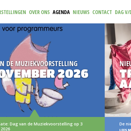
STELLINGEN
OVER ONS
AGENDA
NIEUWS
CONTACT
DAG V/
NIEUW
TRAILER (N)IETS
AAN
De nieuwe trailer van (N)iets aan
LEES MEER >