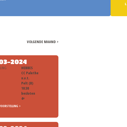
LEES MEER >
VOLGENDE MAAND >
03-2024
LLING
HEBBES
CC Palethe
n.v.t.
Pelt (B)
10:30
besloten
4+
VOORSTELLING >