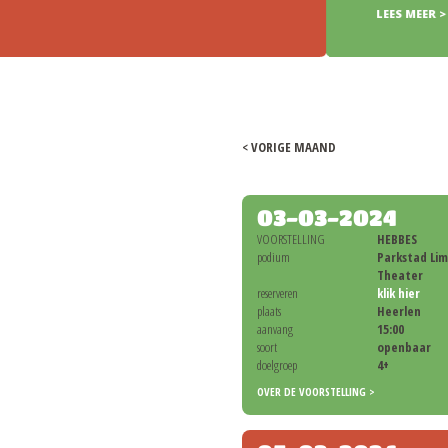
LEES MEER >
< VORIGE MAAND
03-03-2024
VOORSTELLING
HEBBES
podium
Parkstad Li
Theater
reserveren
klik hier
plaats
Heerlen
aanvang
15:00
soort
openbaar
doelgroep
4+
OVER DE VOORSTELLING >