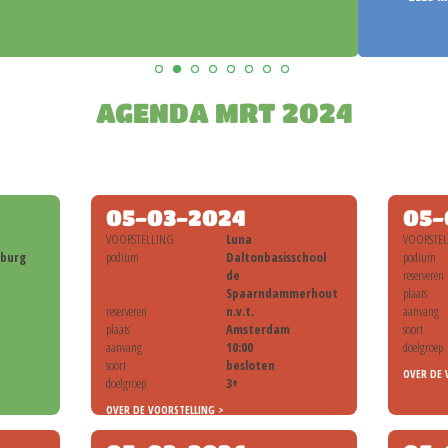
AGENDA MRT 2024
05-03-2024
05-
VOORSTELLING
Luna
VOORSTE
mburg
podium
Daltonbasisschool
podium
de
reserveren
Spaarndammerhout
plaats
reserveren
n.v.t.
aanvang
plaats
Amsterdam
soort
aanvang
10:00
doelgroep
soort
besloten
OVER DE 
doelgroep
3+
OVER DE VOORSTELLING >