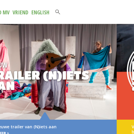
D MV
VRIEND
ENGLISH
NIEUWE
BROCHURE 202
2027
Verse muziek voor het jongste publiek Voor u l
brochure met het aanbod van…